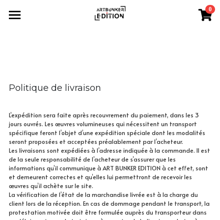
0
×
LES CATÉGORIES DE LA BOUTIQUE
Accueil
Toutes les catégories
Shop
A propos
Toutes les catégories
Politique de livraison
Elsewhere
Contact
L’expédition sera faite après recouvrement du paiement, dans les 3 
Raw water
jours ouvrés. Les œuvres volumineuses qui nécessitent un transport 
Focus
spécifique feront l’objet d’une expédition spéciale dont les modalités 
seront proposées et acceptées préalablement par l’acheteur.
Black White
Connexion
/
S'inscrire
Les livraisons sont expédiées à l’adresse indiquée à la commande. Il est 
de la seule responsabilité de l’acheteur de s’assurer que les 
informations qu’il communique à ART BUNKER EDITION à cet effet, sont 
The face
Rechercher
et demeurent correctes et qu’elles lui permettront de recevoir les 
œuvres qu’il achète sur le site.
Life style
Français
La vérification de l’état de la marchandise livrée est à la charge du 
client lors de la réception. En cas de dommage pendant le transport, la 
protestation motivée doit être formulée auprès du transporteur dans 
Structure
contact@artbunker-gallery.com
Français