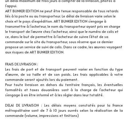
un délai maximum de trois jours à compter de la livraison, photos à 
l’appui.
Abstract
ART BUNKER EDITION ne peut être tenue responsable de tous retards 
English
liés à la poste ou au transporteur. Le délai de livraison varie selon le 
choix et le pays d’expédition. ART BUNKER EDITION s’engage à 
Skin
transmettre à l’acheteur, le nom du transporteur ayant pris en charge 
le transport de l’œuvre chez l’acheteur, ainsi que le numéro de colis et 
Wild
ce, dans le but de permettre à l’acheteur de suivre l’état de sa 
commande sur le site du transporteur, sous réserve que ce dernier 
propose un service de suivi de colis. Dans ce cadre, les œuvres voyagent 
Bloom
aux risques de ART BUNKER EDITION.
Still
FRAIS DE LIVRAISON :
Les frais de port et de transport peuvent varier en fonction du type 
d'œuvre, de sa taille et de son poids. Les frais applicables à votre 
commande seront ajoutés lors du paiement. 
Pour toute livraison en dehors du territoire français, les éventuelles 
formalités et taxes douanières sont à la charge de l’acheteur qui 
s’engage à en être informé et à les régler dans leur totalité.
DELAI DE LIVRAISON : Les délais moyens constatés pour la France 
métropolitaine sont de 7 à 10 jours ouvrés selon la réalisation de la 
commande (volume, impressions et finitions)