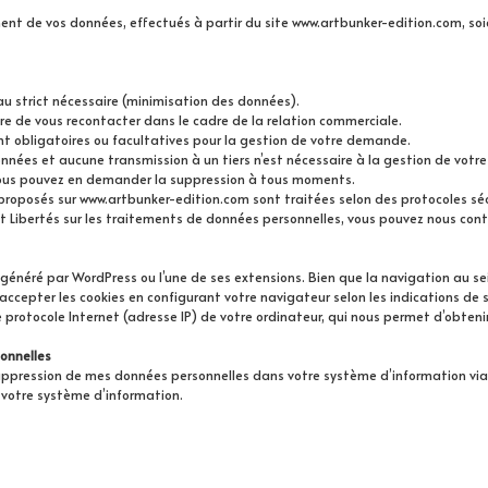
ent de vos données, effectués à partir du site www.artbunker-edition.com, soi
au strict nécessaire (minimisation des données).
re de vous recontacter dans le cadre de la relation commerciale.
t obligatoires ou facultatives pour la gestion de votre demande.
nées et aucune transmission à un tiers n’est nécessaire à la gestion de vot
 Vous pouvez en demander la suppression à tous moments.
 proposés sur www.artbunker-edition.com sont traitées selon des protocoles séc
t Libertés sur les traitements de données personnelles, vous pouvez nous conta
énéré par WordPress ou l’une de ses extensions. Bien que la navigation au sei
ccepter les cookies en configurant votre navigateur selon les indications de s
e protocole Internet (adresse IP) de votre ordinateur, qui nous permet d’obteni
onnelles
ression de mes données personnelles dans votre système d’information via l
 votre système d’information.