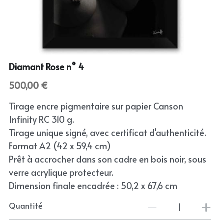
Abstract
English
Skin
Wild
Diamant Rose n° 4
500,00 €
Bloom
Tirage encre pigmentaire sur papier Canson
Still
Infinity RC 310 g.
Tirage unique signé, avec certificat d'authenticité.
Format A2 (42 x 59,4 cm)
Prêt à accrocher dans son cadre en bois noir, sous
verre acrylique protecteur.
Dimension finale encadrée : 50,2 x 67,6 cm
Quantité