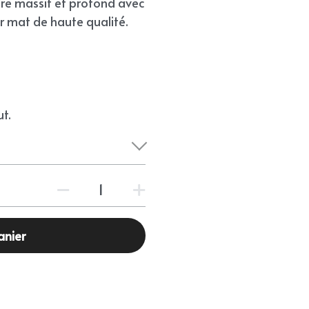
dre massif et profond avec
r mat de haute qualité.
t.
anier