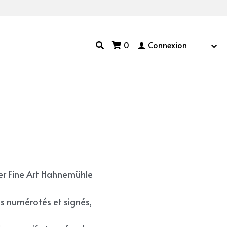
0
Connexion
er Fine Art Hahnemühle
es numérotés et signés,