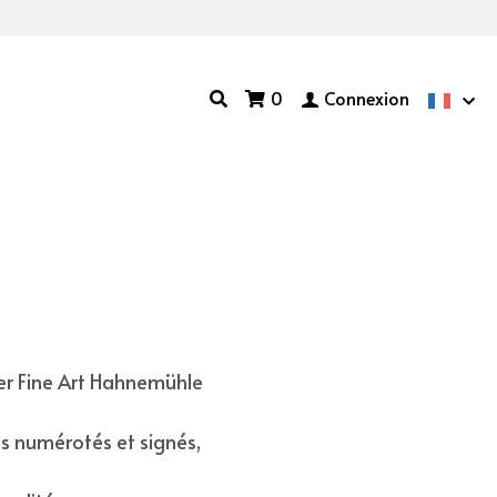
0
Connexion
er Fine Art Hahnemühle
es numérotés et signés,