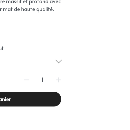
dre massif et profond avec
r mat de haute qualité.
t.
anier