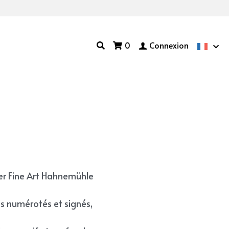
0
Connexion
er Fine Art Hahnemühle
es numérotés et signés,