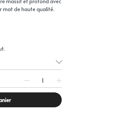
dre massif et profond avec
r mat de haute qualité.
t.
anier