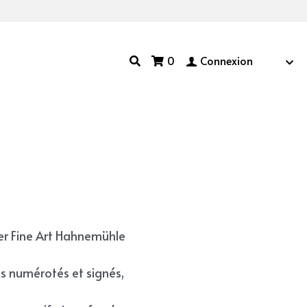
0
Connexion
er Fine Art Hahnemühle
es numérotés et signés,